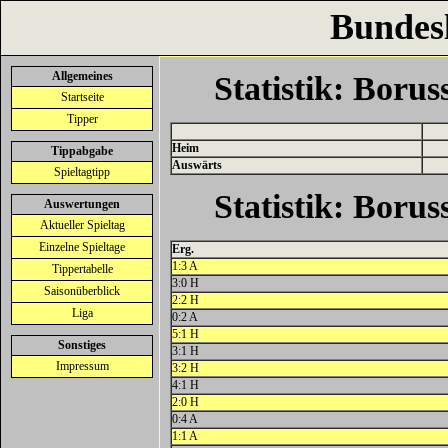
Bundes
Allgemeines
Statistik: Boru
Startseite
Tipper
Heim
Tippabgabe
Auswärts
Spieltagtipp
Statistik: Boru
Auswertungen
Aktueller Spieltag
Einzelne Spieltage
Erg.
1:3 A
Tippertabelle
3:0 H
Saisonüberblick
2:2 H
Liga
0:2 A
5:1 H
Sonstiges
3:1 H
Impressum
3:2 H
4:1 H
2:0 H
0:4 A
1:1 A