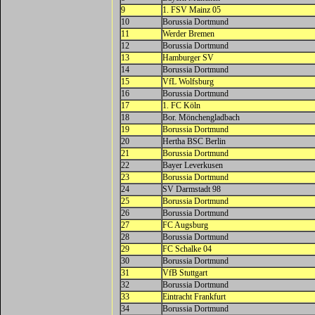
9
1. FSV Mainz 05
10
Borussia Dortmund
11
Werder Bremen
12
Borussia Dortmund
13
Hamburger SV
14
Borussia Dortmund
15
VfL Wolfsburg
16
Borussia Dortmund
17
1. FC Köln
18
Bor. Mönchengladbach
19
Borussia Dortmund
20
Hertha BSC Berlin
21
Borussia Dortmund
22
Bayer Leverkusen
23
Borussia Dortmund
24
SV Darmstadt 98
25
Borussia Dortmund
26
Borussia Dortmund
27
FC Augsburg
28
Borussia Dortmund
29
FC Schalke 04
30
Borussia Dortmund
31
VfB Stuttgart
32
Borussia Dortmund
33
Eintracht Frankfurt
34
Borussia Dortmund