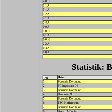
4:0 H
3:1 A
5:1 A
1:2 A
2:1 A
2:4 A
0:0 A
1:0 H
0:1 A
0:0 H
2:2 A
0:3 A
1:0 A
Statistik:
Tag
Heim
1
Borussia Dortmund
2
FC Ingolstadt 04
3
Borussia Dortmund
4
Hannover 96
5
Borussia Dortmund
6
TSG Hoffenheim
7
Borussia Dortmund
8
Bayern München