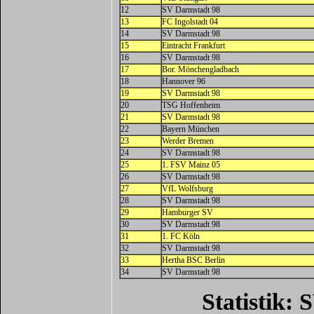
12
SV Darmstadt 98
13
FC Ingolstadt 04
14
SV Darmstadt 98
15
Eintracht Frankfurt
16
SV Darmstadt 98
17
Bor. Mönchengladbach
18
Hannover 96
19
SV Darmstadt 98
20
TSG Hoffenheim
21
SV Darmstadt 98
22
Bayern München
23
Werder Bremen
24
SV Darmstadt 98
25
1. FSV Mainz 05
26
SV Darmstadt 98
27
VfL Wolfsburg
28
SV Darmstadt 98
29
Hamburger SV
30
SV Darmstadt 98
31
1. FC Köln
32
SV Darmstadt 98
33
Hertha BSC Berlin
34
SV Darmstadt 98
Statistik: