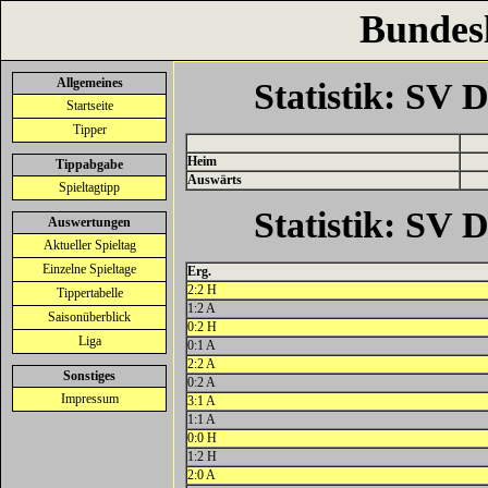
Bundes
Allgemeines
Statistik: SV 
Startseite
Tipper
Heim
Tippabgabe
Auswärts
Spieltagtipp
Statistik: SV 
Auswertungen
Aktueller Spieltag
Einzelne Spieltage
Erg.
2:2 H
Tippertabelle
1:2 A
Saisonüberblick
0:2 H
Liga
0:1 A
2:2 A
Sonstiges
0:2 A
Impressum
3:1 A
1:1 A
0:0 H
1:2 H
2:0 A