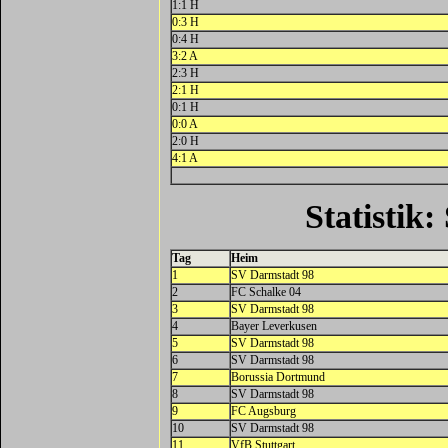
1:1 H
0:3 H
0:4 H
3:2 A
2:3 H
2:1 H
0:1 H
0:0 A
2:0 H
4:1 A
Statistik
Tag
Heim
1
SV Darmstadt 98
2
FC Schalke 04
3
SV Darmstadt 98
4
Bayer Leverkusen
5
SV Darmstadt 98
6
SV Darmstadt 98
7
Borussia Dortmund
8
SV Darmstadt 98
9
FC Augsburg
10
SV Darmstadt 98
11
VfB Stuttgart